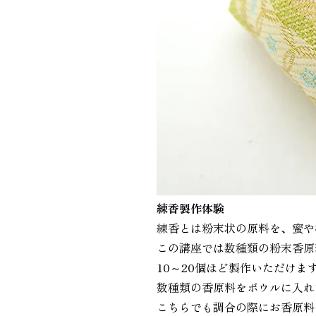
練香製作体験
練香とは粉末状の原料を、蜜や
この講座では数種類の粉末香原
10～20個ほど製作いただけま
数種類の香原料をボウルに入れ
こちらでも調合の際にお香原料