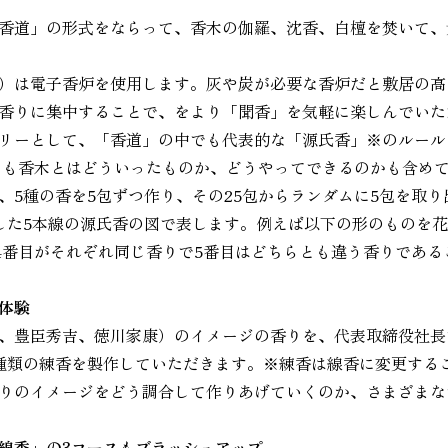
香道」の形式をならって、香木の伽羅、沈香、白檀を焚いて、
）は電子香炉を使用します。灰や炭が必要な香炉だと敷居の高
香りに集中することで、
を
より「聞香」を気軽に楽しんでいた
リーとして、「香道」の中でも代表的な「源氏香」※のルール
そも香木とはどういったものか、どうやってできるのかも含め
、5種の香を5包ずつ作り、その25包からランダムに5包を取
した5本線の源氏香の図で表します。例えば以下の形のものを
と4番目がそれぞれ同じ香りで5番目はどちらとも違う香りであ
体験
、豊臣秀吉、徳川家康）のイメージの香りを、代表取締役社長
種類の練香を製作していただきます。※練香は線香に変更する
りのイメージをどう調合して作りあげていくのか、さまざまな
線香」の3コースもブラッシュアップ