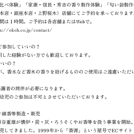
比べ体験」「家康・信長・秀吉の香り製作体験」「匂い袋製作
本店・銀座本店・上野桜木）店舗にてご予約を承っております。各
間は１時間。ご予約は各店舗またはWebで。
s://okoh.co.jp/contact/
ど参加していいの？
使用した経験がない方でも歓迎しております。
いいの？
すが、香水など香木の香りを妨げるもののご使用はご遠慮いただ
は保護者の同伴が必要になります。
幼児のご参加は不可とさせていただいております。
 線香等製造・販売
代の菊谷重雄が懐炉・炭・灰・ろうそくやお香等を扱う事業を開始
売してきました。1999年から「香源」という屋号でECサイ