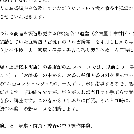
人にお香講座を体験していただきたいという我々菊谷生進堂か
させていただきます。
つわる商品を製造販売する(株)菊谷生進堂（名古屋市中村区・
閉講していた直営店「香源」の「お香講座」を４月１日から再
き比べ体験」と「家康・信長・秀吉の香り製作体験」も同時に
店・上野桜木町店）の各店舗の2Fスペースでは、以前より「
こう）」「お線香」の中から、お香の種類と香原料を選んでい
の“お香コンシェルジュ”が、一人ずつ丁寧に指導するので、
だけます。予約優先ですが、空きがあれば当日でも手ぶらで受
も多い講座です。この春から３年ぶりに再開。それと同時に、
製作体験」の新コースを開講します。
験」と「家康・信長・秀吉の香り製作体験」