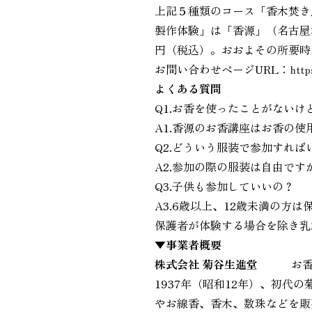
上記５種類のコース「香木焚き
製作体験」は「香源」（名古屋
円（税込）。おおよその所要時
お問い合わせページURL：
http
よくある質問
Q1.お香を使ったことがないけ
A1.香源のお香講座はお香の
Q2.どういう服装で参加すれば
A2.参加の際の服装は自由で
Q3.子供も参加していいの？
A3.6歳以上、12歳未満の方
保護者が体験する場合を除き乳
▼事業者概要
株式会社 菊谷生進堂
お香
1937年（昭和12年）、初
やお線香、香木、数珠などを販