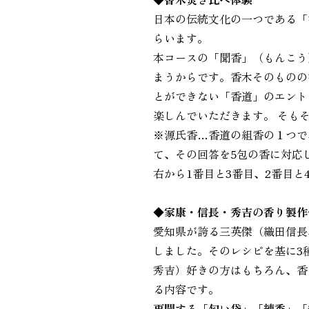
日本の伝統文化の一つである「
らいます。
本コースの「聞香」（もんこう
まうからです。香木そのものの
とができない「香道」のエント
楽しんでいただきます。 そも
※源氏香…香道の組香の１つで
て、その回答を5包の香に対応
右から1番目と3番目、2番目
◆家康・信長・秀吉の香り製作
愛知県が誇る三英傑（織田信長
しました。そのレシピを基に3
秀吉）好きの方はもちろん、香
る内容です。
再開する「匂い袋」「練香」「