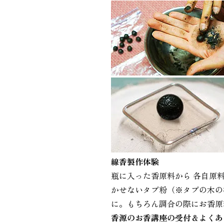
線香製作体験
瓶に入った香原料から 各自原
かせないタブ粉（※タブの木の
に。もちろん調合の際にお香原
香源のお香講座の受付＆よくあ