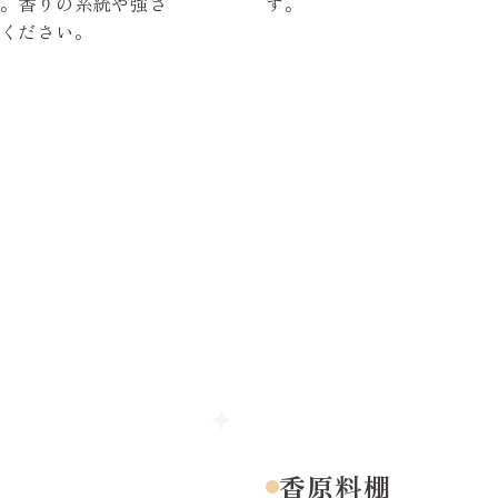
。香りの系統や強さ
す。
ください。
香原料棚