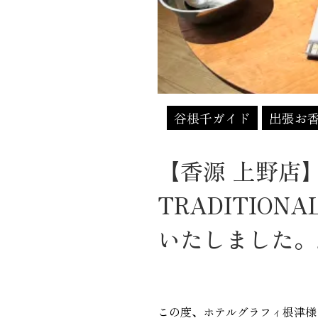
谷根千ガイド
出張お
【香源 上野店】「
TRADITIO
いたしました。2
この度、ホテルグラフィ根津様にお誘い