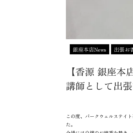
銀座本店News
出張お
【香源 銀座本
講師として出張
この度、パークウェルステイト
た。
会場には白檀のお線香を焚き、