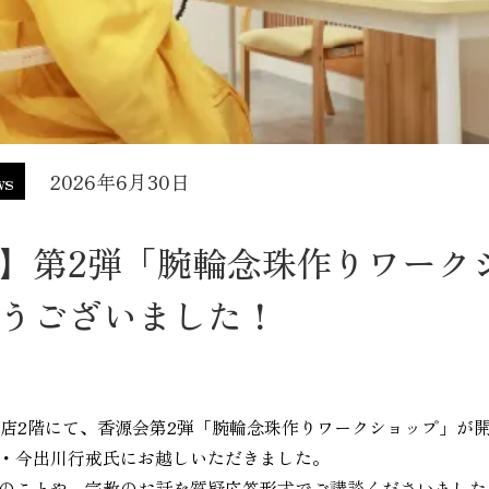
ws
2026年6月30日
】第2弾「腕輪念珠作りワーク
うございました！
座本店2階にて、香源会第2弾「腕輪念珠作りワークショップ」が
・今出川行戒氏にお越しいただきました。
のことや、宗教のお話を質疑応答形式でご講談くださいました