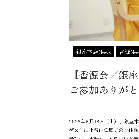
銀座本店News
香源Ne
【香源会／銀座
ご参加ありがと
2026年6月13日（土）、銀
ゲストに比叡山延暦寺のご住職
最初は「香話」。比叡山延暦寺