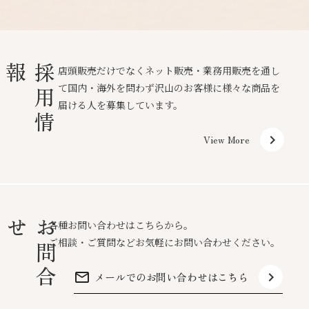
報
採
用
情
店頭販売だけでなくネット販売・業務用販売を通し
て国内・海外を問わず沢山のお客様に様々な商品を
届ける人を募集しています。
keyboard_arrow_right
View More
せ
お
問
合
各種お問い合わせはこちらから。
ご相談・ご質問などお気軽にお問い合わせください。
mail_outline
keyboard_arrow_right
メールでのお問い合わせはこちら