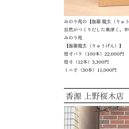
みのり苑の【伽羅 龍玄（りゅう
自然がつくりだした奥深く、辛味
みのり苑
【伽羅龍玄（りゅうげん）】 ⁡
短寸バラ（100本）22,000円
短寸（12本）3,300円
ミニ寸（30本）11,000円
香源 上野桜木店