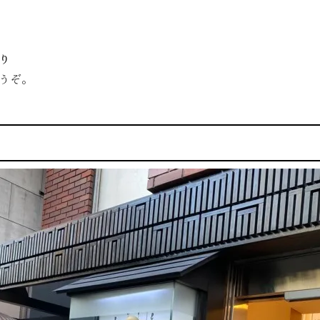
り
うぞ。