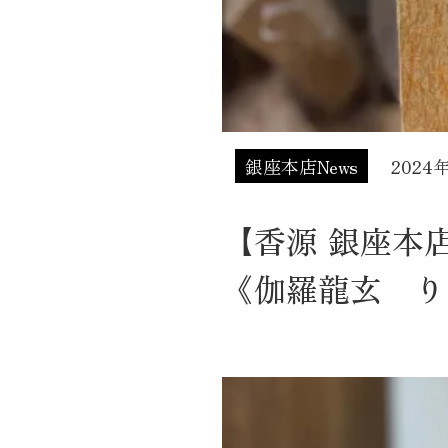
銀座本店News
2024
【香源 銀座
《伽羅龍玄 り