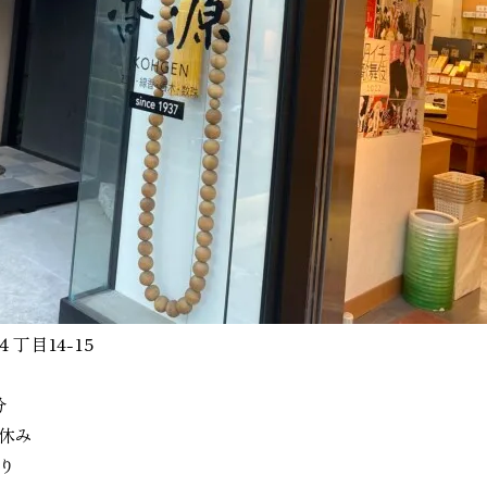
４丁目14-15
分
休み
り