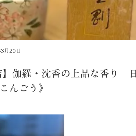
年3月20日
店】伽羅・沈香の上品な香り 
こんごう》