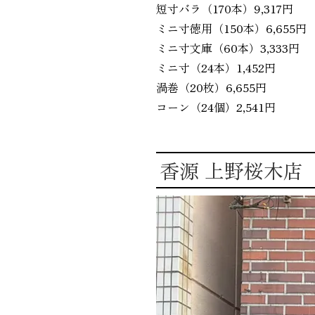
短寸バラ（170本）9,317円
ミニ寸徳用（150本）6,655円
ミニ寸文庫（60本）3,333円
ミニ寸（24本）1,452円
渦巻（20枚）6,655円
コーン（24個）2,541円 ⁡ ⁡ ⁡
香源 上野桜木店