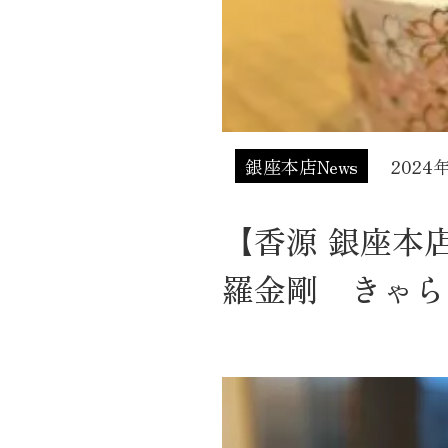
銀座本店News
2024
【香源 銀座本
羅金剛 きゃら