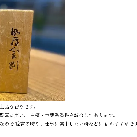
品な香りです。 ⁡
富に用い、 白檀・生薬系香料を調合してあります。 ⁡
ので 読書の時や、仕事に集中したい時などにも おすすめです。