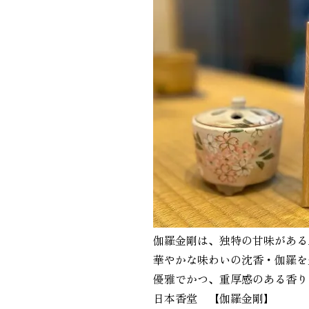
伽羅金剛は、独特の甘味がある上
華やかな味わいの沈香・伽羅を豊
優雅でかつ、重厚感のある香りな
日本香堂 【伽羅金剛】