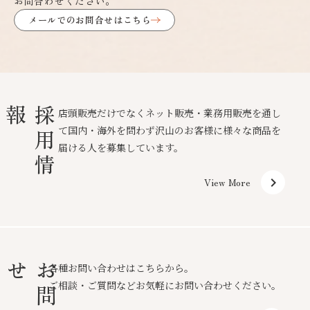
お問合わせください。
メールでのお問合せはこちら
報
採
用
情
店頭販売だけでなくネット販売・業務用販売を通し
て国内・海外を問わず沢山のお客様に様々な商品を
届ける人を募集しています。
keyboard_arrow_right
View More
せ
お
問
合
各種お問い合わせはこちらから。
ご相談・ご質問などお気軽にお問い合わせください。