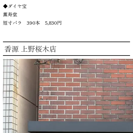
◆ダイヤ宝
薫寿堂
短寸バラ 390本 5,830円
香源 上野桜木店