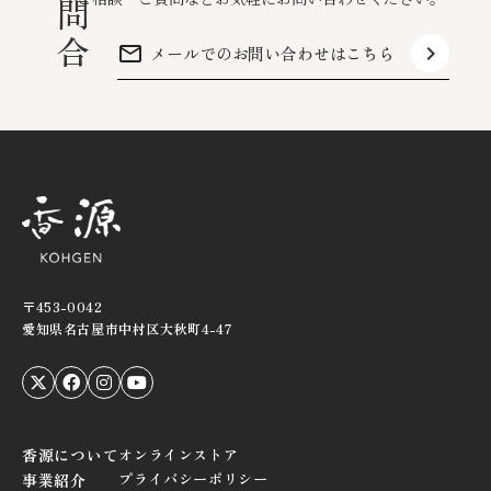
お
問
合
mail_outline
keyboard_arrow_right
メールでのお問い合わせはこちら
〒453-0042
愛知県名古屋市中村区大秋町4-47
香源について
オンラインストア
プライバシーポリシー
事業紹介