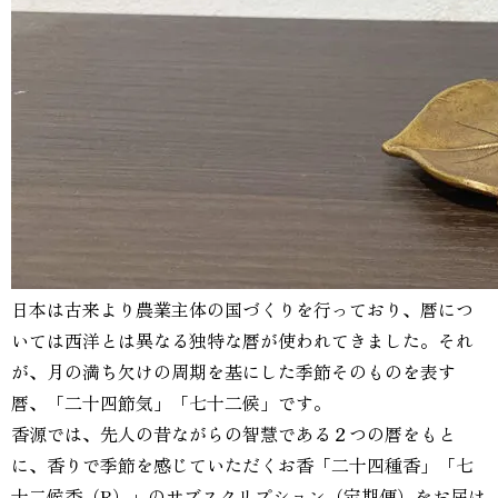
日本は古来より農業主体の国づくりを行っており、暦につ
いては西洋とは異なる独特な暦が使われてきました。それ
が、月の満ち欠けの周期を基にした季節そのものを表す
暦、「二十四節気」「七十二候」です。
香源では、先人の昔ながらの智慧である２つの暦をもと
に、香りで季節を感じていただくお香「二十四種香」「七
十二候香（R）」のサブスクリプション（定期便）をお届け