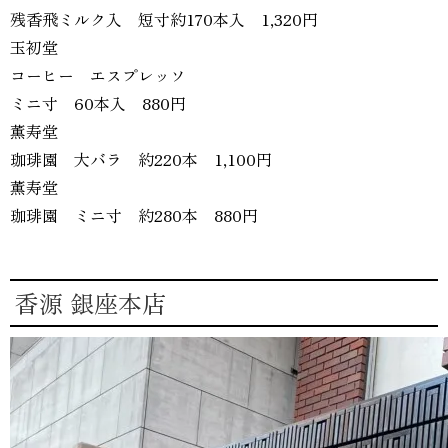
残香飛ミルク入 短寸約170本入 1,320円
玉初堂
コーヒー エスプレッソ
ミニ寸 60本入 880円
薫寿堂
珈琲園 大バラ 約220本 1,100円
薫寿堂
珈琲園 ミニ寸 約280本 880円
香源 銀座本店