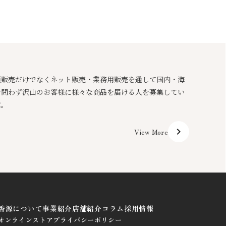
頭販売だけでなくネット販売・業務用販売を通して国内・海
を問わず沢山のお客様に様々な商品を届ける人を募集してい
す。
keyboard_arrow_right
View More
香源について
事業紹介
店舗紹介
コラム
採用情報
オンラインストア
プライバシーポリシー