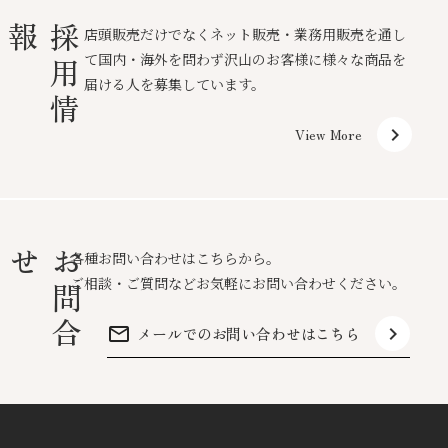
報
採
用
情
店頭販売だけでなくネット販売・業務用販売を通し
て国内・海外を問わず沢山のお客様に様々な商品を
届ける人を募集しています。
keyboard_arrow_right
View More
せ
お
問
合
各種お問い合わせはこちらから。
ご相談・ご質問などお気軽にお問い合わせください。
mail_outline
keyboard_arrow_right
メールでのお問い合わせはこちら