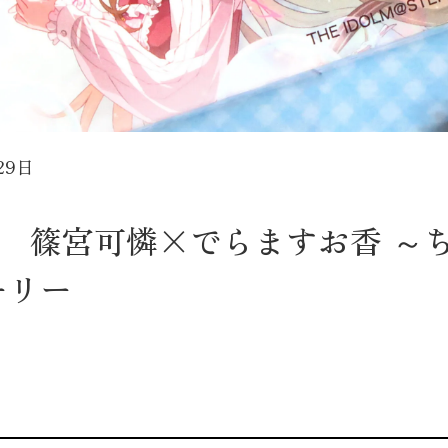
29日
 篠宮可憐×でらますお香 ～
ーリー