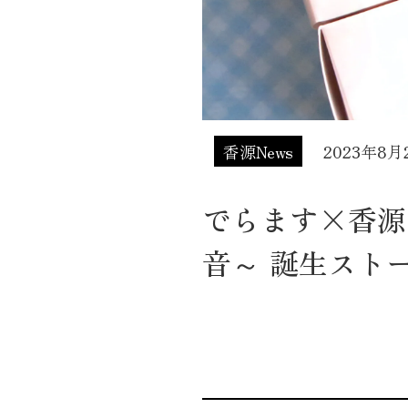
香源News
2023年8月
でらます×香源
音～ 誕生スト