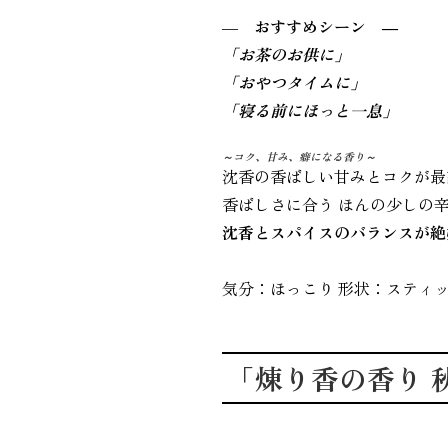
―
おすすめシーン ―
「お茶のお供に」
「おやつタイムに」
「寝る前にほっと一息」
～コク、甘み、癖になる香り～
沈香の香ばしい甘みとコクが最
香ばしさに合う
ほんの少しの
沈香とスパイスのバランスが絶
気分：ほっこり 形状：スティック
「煉り香の香り 