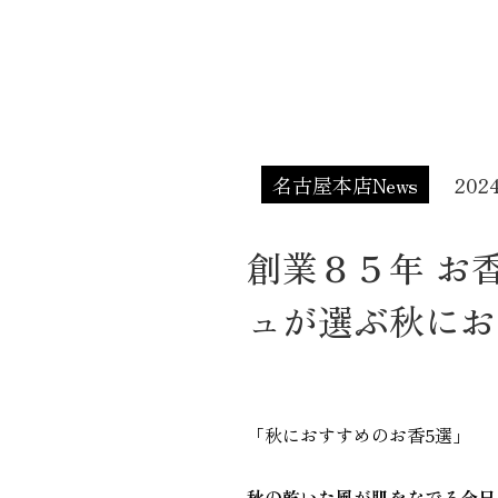
名古屋本店News
202
創業８５年 お
ュが選ぶ秋にお
「秋におすすめのお香5選」
秋の乾いた風が肌をなでる今日