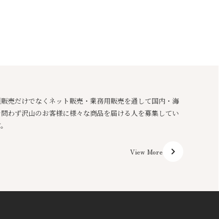
頭販売だけでなくネット販売・業務用販売を通して国内・海
を問わず沢山のお客様に様々な商品を届ける人を募集してい
す。
keyboard_arrow_right
View More