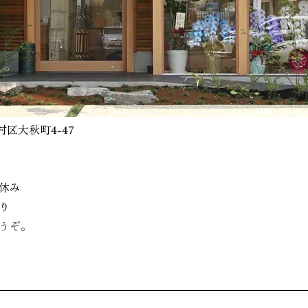
村区大秋町4-47
休み
り
うぞ。