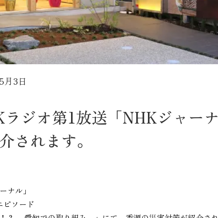
年5月3日
NHKラジオ第1放送「NHKジャ
介されます。
ャーナル」
送エピソード
”！？ ～愛知での取り組み～」にて、香源の災害対策が紹介さ