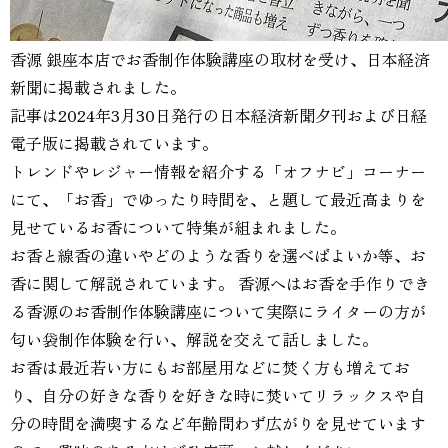
香源 銀座本店でお香制作体験講座の取材を受け、日本経済
新聞に掲載されました。 ⁡
記事は2024年3月30日発行の日本経済新聞夕刊および日経
電子版に掲載されています。
トレンドやレジャー情報を紹介する「オフナビ」コーナー
にて、「お香」でゆったり時間を、と題して最近高まりを
見せているお香について特集が組まれました。
お香と線香の違いやどのような香りを選べばよいか等、お
香に関して解説されています。 香源へはお香を手作りでき
る香源のお香制作体験講座について実際にライターの方が
匂い袋制作体験を行い、解説を交えて話しました。
お香は最近若い方にもお部屋用などに焚く方も増えてお
り、自分の好きな香りを好きな時に焚いてリラックスや自
分の時間を満喫するなど年齢問わず広がりを見せています