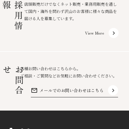
報
採
用
情
店頭販売だけでなくネット販売・業務用販売を通し
て国内・海外を問わず沢山のお客様に様々な商品を
届ける人を募集しています。
keyboard_arrow_right
View More
せ
お
問
合
各種お問い合わせはこちらから。
ご相談・ご質問などお気軽にお問い合わせください。
mail_outline
keyboard_arrow_right
メールでのお問い合わせはこちら