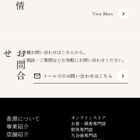
keyboard_arrow_right
View More
せ
お
問
合
各種お問い合わせはこちらから。
ご相談・ご質問などお気軽にお問い合わせください。
mail_outline
keyboard_arrow_right
メールでのお問い合わせはこちら
香源について
オンラインストア
お香・線香専門店
事業紹介
数珠専門店
店舗紹介
九谷焼専門店