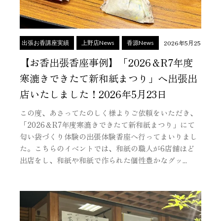
2026年5月25日
出張お香講座実績
上野店News
香源News
【お香出張香座事例】「2026＆R7年度
寒漉きできたて新和紙まつり」へ出張出
店いたしました！2026年5月23日
この度、あさってたのしく様よりご依頼をいただき、
「2026＆R7年度寒漉きできたて新和紙まつり」にて
匂い袋づくり体験の出張体験香座へ行ってまいりまし
た。こちらのイベントでは、和紙の職人が6店舗ほど
出店をし、和紙や和紙で作られた個性豊かなグッ...