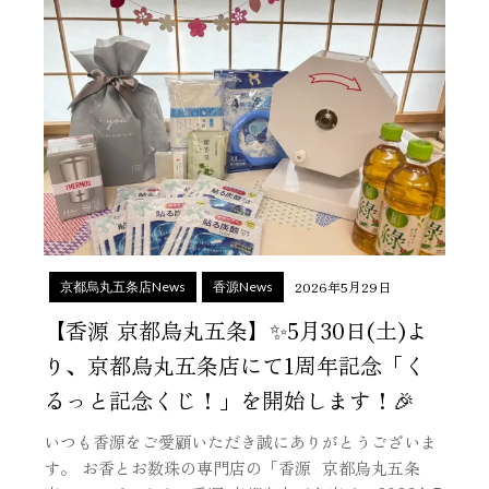
2026年5月29日
京都烏丸五条店News
香源News
【香源 京都烏丸五条】✨5月30日(土)よ
り、京都烏丸五条店にて1周年記念「く
るっと記念くじ！」を開始します！🎉
いつも香源をご愛顧いただき誠にありがとうございま
す。 お香とお数珠の専門店の「香源 京都烏丸五条