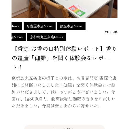
香源News
名古屋本店News
銀座本店News
2026年4月25
上野店News
京都烏丸五条店News
【香源 お香の日特別体験レポート】香り
の遺産「伽羅」を聞く体験会をレポー
ト！
京都烏丸五条店の様子この度は、お香専門店 香源全店
舗にて開催いたしました「伽羅」を聞く体験会にご参
加いただきまして、誠にありがとうございました。今
回は、1g80000円、最高級緑油伽羅の香りをお試しい
ただきました。今回は皆さまからお寄せいた...