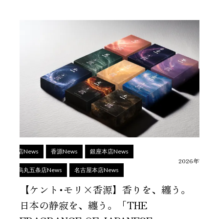
上野店News
香源News
銀座本店News
2026年7月29
京都烏丸五条店News
名古屋本店News
【ケント･モリ×香源】香りを、纏う。
日本の静寂を、纏う。「THE