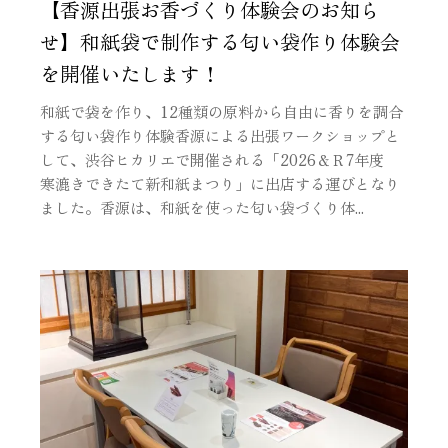
【香源出張お香づくり体験会のお知ら
せ】和紙袋で制作する匂い袋作り体験会
を開催いたします！
和紙で袋を作り、12種類の原料から自由に香りを調合
する匂い袋作り体験香源による出張ワークショップと
して、渋谷ヒカリエで開催される「2026＆Ｒ7年度
寒漉きできたて新和紙まつり」に出店する運びとなり
ました。香源は、和紙を使った匂い袋づくり体...