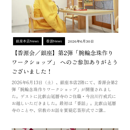
2026年6月30日
銀座本店News
香源News
【香源会／銀座】第2弾「腕輪念珠作り
ワークショップ」 へのご参加ありがとう
ございました！
2026年6月13日（土）、銀座本店2階にて、香源会第2
弾「腕輪念珠作りワークショップ」が開催されまし
た。ゲストに比叡山延暦寺のご住職・今出川行戒氏に
お越しいただきました。最初は「香話」。比叡山延暦
寺のことや、宗教のお話を質疑応答形式でご講...