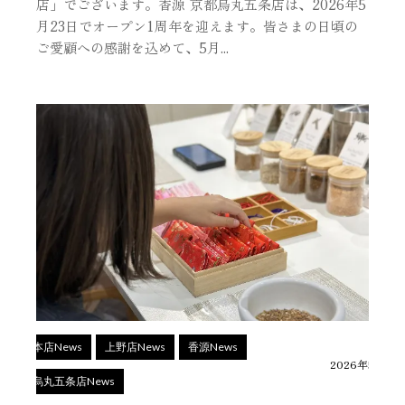
店」でございます。香源 京都烏丸五条店は、2026年5
月23日でオープン1周年を迎えます。皆さまの日頃の
ご愛顧への感謝を込めて、5月...
銀座本店News
上野店News
香源News
2026年5月27
京都烏丸五条店News