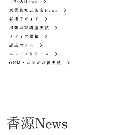
keyboard_arrow_right
上野店News
keyboard_arrow_right
京都烏丸五条店News
keyboard_arrow_right
谷根千ガイド
keyboard_arrow_right
出張お香講座実績
keyboard_arrow_right
メディア掲載
keyboard_arrow_right
店主コラム
keyboard_arrow_right
ニュースリリース
keyboard_arrow_right
OEM・コラボお香実績
香源News