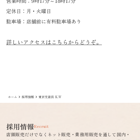
営業時間：9時17分～18時17分
定休日：月・火曜日
駐車場：店舗前に有料駐車場あり
詳しいアクセスはこちらからどうぞ。
ホーム
採用情報
東京支店長 K.W
keyboard_arrow_right
keyboard_arrow_right
採用情報
Recruit
店頭販売だけでなくネット販売・業務用販売を通して国内・