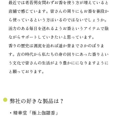
最近では老若男女問わずお香を使う方が増えていると
店舗で感じています。皆さんの周りにもお香を普段か
ら使っているという方はいるのではないでしょうか。
活力のある毎日を送れるようお香というアイテムで陰
ながらサポートしていきたいと思っています。
香りの歴史は源流を辿れば遥か昔までさかのぼりま
す。古の時代から私たちの身の回りにあった香りとい
う文化で皆さんの生活がより豊かにになりますように
と願っております。
fiber_manual_record
弊社の好きな製品は？
・精華堂「極上伽羅香」