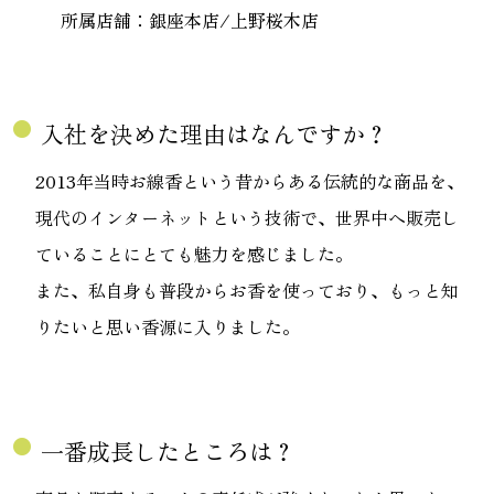
所属店舗：銀座本店/上野桜木店
fiber_manual_record
入社を決めた理由はなんですか？
2013年当時お線香という昔からある伝統的な商品を、
現代のインターネットという技術で、世界中へ販売し
ていることにとても魅力を感じました。
また、私自身も普段からお香を使っており、もっと知
りたいと思い香源に入りました。
fiber_manual_record
一番成長したところは？