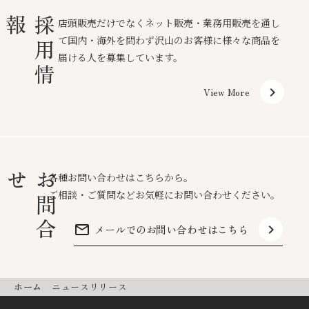
報
採
用
情
店頭販売だけでなくネット販売・業務用販売を通し
て国内・海外を問わず沢山のお客様に様々な商品を
届ける人を募集しています。
keyboard_arrow_right
View More
せ
お
問
合
各種お問い合わせはこちらから。
ご相談・ご質問などお気軽にお問い合わせください。
mail_outline
keyboard_arrow_right
メールでのお問い合わせはこちら
ホーム
ニュースリリース