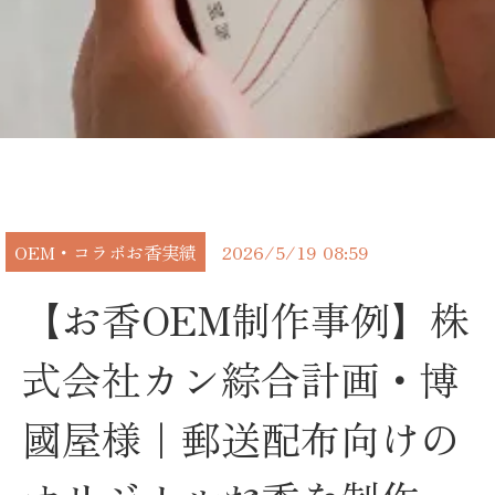
OEM・コラボお香実績
2026/5/19 08:59
【お香OEM制作事例】株
式会社カン綜合計画・博
國屋様｜郵送配布向けの