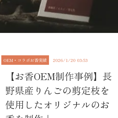
OEM・コラボお香実績
2026/1/20 03:53
【お香OEM制作事例】長
野県産りんごの剪定枝を
使用したオリジナルのお