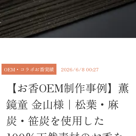
OEM・コラボお香実績
2026/6/8 00:27
【お香OEM制作事例】薫
鏡童 金山様｜松葉・麻
炭・笹炭を使用した