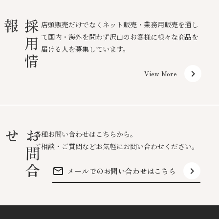
報
採
用
情
店頭販売だけでなくネット販売・業務用販売を通し
て国内・海外を問わず沢山のお客様に様々な商品を
届ける人を募集しています。
keyboard_arrow_right
View More
せ
お
問
合
各種お問い合わせはこちらから。
ご相談・ご質問などお気軽にお問い合わせください。
mail_outline
keyboard_arrow_right
メールでのお問い合わせはこちら