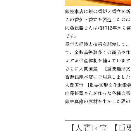
銀座本店に銀の香炉と香立が新
この香炉と香立を製造したのは
内藤銀器さんは昭和12年から
です。
長年の経験と技術を駆使して、
て、金製品等数多くの商品や作
えする生産体制を備えています
さらに人間国宝 【重要無形文
香源銀座本店にご用意しました
人間国宝 【重要無形文化財鍛
内藤銀器さんが作った各種の香
銀や真鍮の素材を生かした猫の
【人間国宝 【重