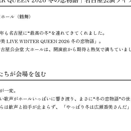
大ホール（鶴舞）
年も名古屋に“最高の冬”を連れてきてくれました。
IVE WINTER QUEEN 2026 冬の恋物語」。
名古屋公会堂 大ホールは、開演前から期待と熱気で満ちていま
たちが会場を包む
が一変。
い歌声がホールいっぱいに響き渡り、まさに“冬の恋物語”の
らは歓声と拍手が止まらず、 「やっぱり冬は広瀬香美さんだ