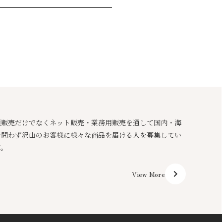
頭販売だけでなくネット販売・業務用販売を通して国内・海
を問わず沢山のお客様に様々な商品を届ける人を募集してい
す。
keyboard_arrow_right
View More