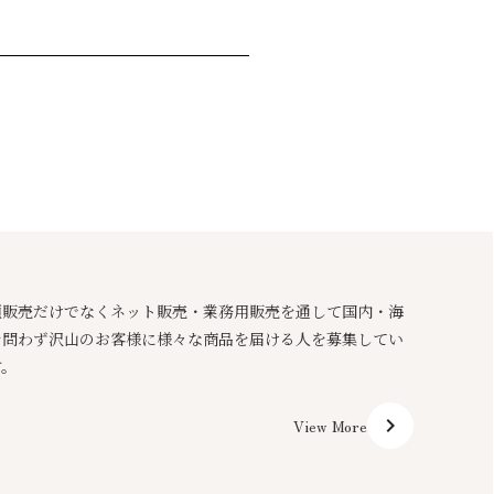
頭販売だけでなくネット販売・業務用販売を通して国内・海
を問わず沢山のお客様に様々な商品を届ける人を募集してい
す。
keyboard_arrow_right
View More